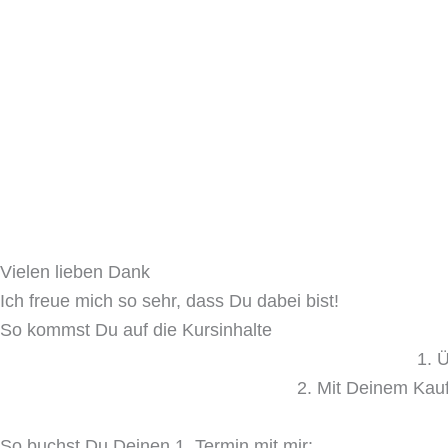
Zum
Inhalt
springen
Vielen lieben Dank
Ich freue mich so sehr, dass Du dabei bist!
So kommst Du auf die Kursinhalte
1. 
2. Mit Deinem Kauf
So buchst Du Deinen 1. Termin mit mir: