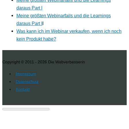
Meine größten Webinarfails und die Learnings
daraus Part I
Meine größten Webinarfails und die Learnings
daraus Part I
I
Was kann ich im Webinar verkaufen, wenn ich noch
kein Produkt habe?
Copyright © 2011 - 2026
Die Webverbesserin
Impressum
Datenschutz
Kontakt