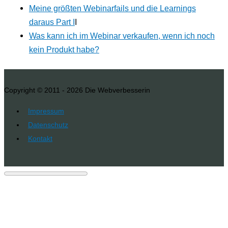
Meine größten Webinarfails und die Learnings
daraus Part I
I
Was kann ich im Webinar verkaufen, wenn ich noch
kein Produkt habe?
Copyright © 2011 - 2026
Die Webverbesserin
Impressum
Datenschutz
Kontakt