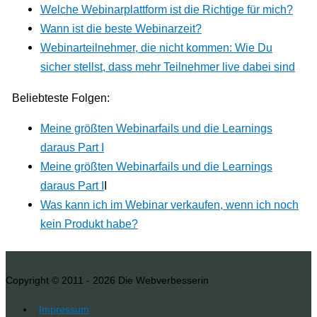
Welche Webinarplattform ist die Richtige für mich?
Wann ist die beste Webinarzeit?
Webinarteilnehmer, die nicht kommen: Wie Du
sicher stellst, dass mehr Teilnehmer live dabei sind
Beliebteste Folgen:
Meine größten Webinarfails und die Learnings
daraus Part I
Meine größten Webinarfails und die Learnings
daraus Part I
I
Was kann ich im Webinar verkaufen, wenn ich noch
kein Produkt habe?
Copyright © 2011 - 2026
Die Webverbesserin
Impressum