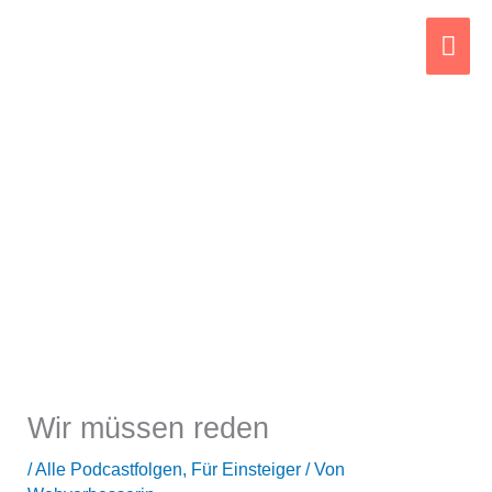
Zum
Hau
Inhalt
springen
Wir müssen reden
/
Alle Podcastfolgen
,
Für Einsteiger
/ Von